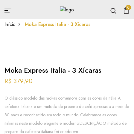
0
Início
Moka Express Italia - 3 Xícaras
Moka Express Italia - 3 Xícaras
R$ 379,90
O clássico modelo das mokas comemora com as cores da Itália!A
cafeteira italiana é um método de preparo de café apreciado a mais de
80 anos e reconhecido em todo o mundo. Celebramos as cores
italianas neste modelo elegante e moderno.DESCRIÇÃOO método de
preparo da cafeteira italiana foi criado em...